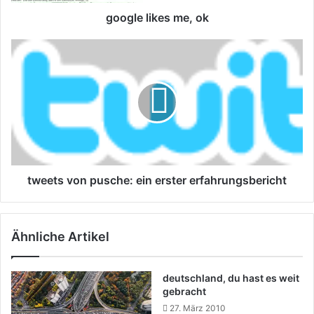
google likes me, ok
tweets
von
pusche:
ein
erster
erfahrungsbericht
tweets von pusche: ein erster erfahrungsbericht
Ähnliche Artikel
deutschland, du hast es weit
gebracht
27. März 2010