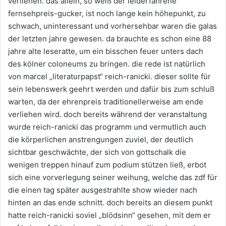
verliehen. das allein, so weiß der leiderfahrene
fernsehpreis-gucker, ist noch lange kein höhepunkt, zu
schwach, uninteressant und vorhersehbar waren die galas
der letzten jahre gewesen. da brauchte es schon eine 88
jahre alte leseratte, um ein bisschen feuer unters dach
des kölner coloneums zu bringen.
die rede ist natürlich
von marcel „literaturpapst“ reich-ranicki. dieser sollte für
sein lebenswerk geehrt werden und dafür bis zum schluß
warten, da der ehrenpreis traditionellerweise am ende
verliehen wird. doch bereits während der veranstaltung
wurde reich-ranicki das programm und vermutlich auch
die körperlichen anstrengungen zuviel, der deutlich
sichtbar geschwächte, der sich von gottschalk die
wenigen treppen hinauf zum podium stützen ließ, erbot
sich eine vorverlegung seiner weihung, welche das zdf für
die einen tag später ausgestrahlte show wieder nach
hinten an das ende schnitt. doch bereits an diesem punkt
hatte reich-ranicki soviel „blödsinn“ gesehen, mit dem er