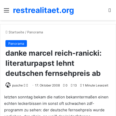
restrealitaet.org
Menü
S
Startseite
/
Panorama
Panorama
danke marcel reich-ranicki:
literaturpapst lehnt
deutschen fernsehpreis ab
Follow
Sende
pusche
17. Oktober 2008
0
13
1 Minute Lesezeit
on
uns
letzten sonntag bekam die nation bekanntermaßen einen
X
eine
echten leckerbissen im sonst oft schwachen zdf-
E-
programm zu sehen: der deutsche fernsehpreis wurde
Mail