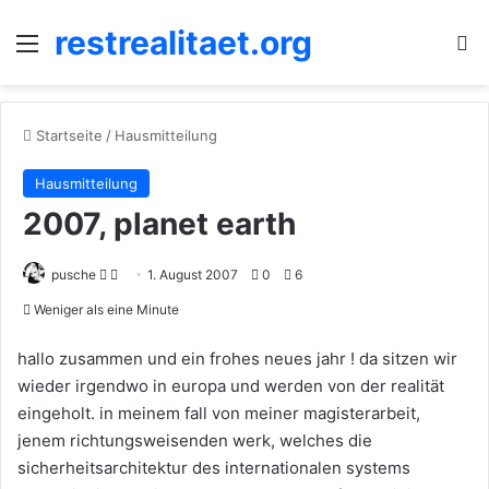
restrealitaet.org
Menü
S
Startseite
/
Hausmitteilung
Hausmitteilung
2007, planet earth
Follow
Sende
pusche
1. August 2007
0
6
on
uns
Weniger als eine Minute
X
eine
E-
hallo zusammen und ein frohes neues jahr ! da sitzen wir
Mail
wieder irgendwo in europa und werden von der realität
eingeholt. in meinem fall von meiner magisterarbeit,
jenem richtungsweisenden werk, welches die
sicherheitsarchitektur des internationalen systems