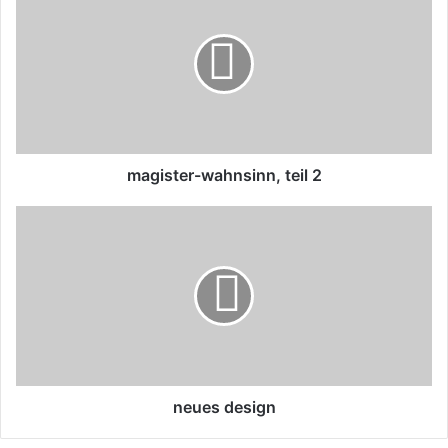
wahnsinn,
teil
2
magister-wahnsinn, teil 2
neues
design
neues design